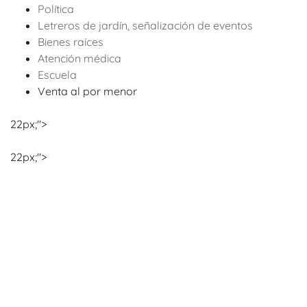
Política
Letreros de jardín, señalización de eventos
Bienes raíces
Atención médica
Escuela
Venta al por menor
22px;">
22px;">
Pautas de diseño
¿Listo para crear el diseño de tu producto? Para
empezar, selecciona el tamaño del producto, obtén una
vista previa de las pautas de diseño, descárgalas como
referencia y continúa con las opciones de
personalización