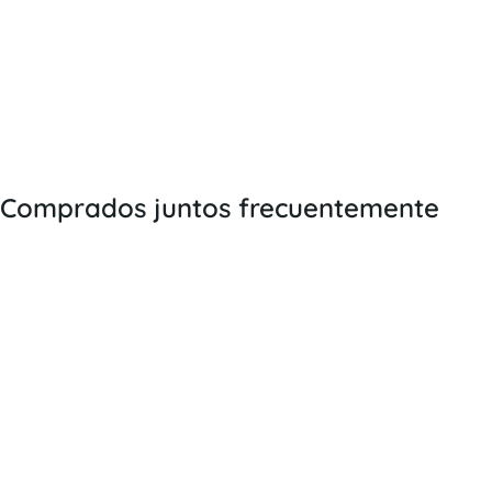
Página
Tamaño
Horizontal
Vista previa
Descargar PDF
Comprados juntos frecuentemente