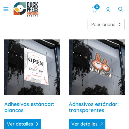
0
Ver detalles Adhesivos estándar: blancos
Ver detalles Adhesivos está
Adhesivos estándar:
Adhesivos estándar:
blancos
transparentes
Ver detalles
Ver detalles