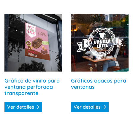
Ver detalles Gráfico de vinilo para ventana perforada tra
Ver detalles Gráficos opac
Gráfico de vinilo para
Gráficos opacos para
ventana perforada
ventanas
transparente
Ver detalles
Ver detalles